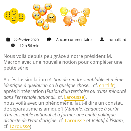
|
Aucun commentaire
|
romaillard
22 février 2020
|
12 h 56 min
Nous voilà depuis peu grâce à notre président M.
Macron avec une nouvelle notion pour compléter une
petite série.
Après l’assimilation (
Action de rendre semblable et même
identique à quelqu’un ou à quelque chose…
cf.
cnrtl.fr
),
après l’intégration (
Fusion d’un territoire ou d’une minorité
dans l’ensemble national..
cf.
Larousse
),
nous voilà avec un phénomène, faut-il dire un constat,
de séparatisme islamique ? (
Attitude, tendance à sortir
d’un ensemble national et à former une entité politique
distincte de l’État d’origine.
cf.
Larousse
et
Relatif à l’islam
,
cf.
Larousse
)