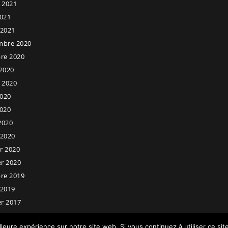
t 2021
021
 2021
mbre 2020
re 2020
2020
t 2020
2020
020
 2020
 2020
er 2020
er 2020
re 2019
 2019
er 2017
lleure expérience sur notre site web. Si vous continuez à utiliser ce si