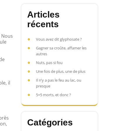
Articles
récents
. Nous
Vous avez dit glyphosate ?
ule
Gagner sa croûte, affamer les
autres
 de
Nuts, pas si fou
Une fois de plus, une de plus
Il n’y a pas le feu au lac, ou
e, il
presque
5+5 morts, et donc ?
après
Catégories
ion,