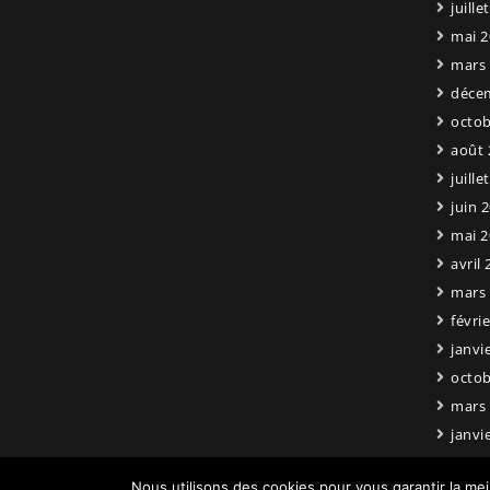
juille
mai 2
mars
déce
octob
août 
juille
juin 
mai 2
avril
mars
févri
janvi
octob
mars
janvi
Nous utilisons des cookies pour vous garantir la mei