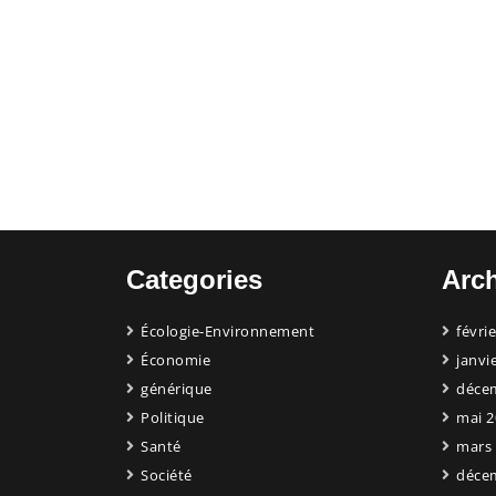
Categories
Arc
Écologie-Environnement
févri
Économie
janvi
générique
déce
Politique
mai 2
Santé
mars
Société
déce