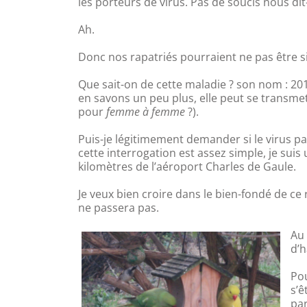
les porteurs de virus. Pas de soucis nous dit
Ah.
Donc nos rapatriés pourraient ne pas être si
Que sait-on de cette maladie ? son nom : 20
en savons un peu plus, elle peut se trans
pour
femme à femme
?).
Puis-je légitimement demander si le virus p
cette interrogation est assez simple, je sui
kilomètres de l’aéroport Charles de Gaule.
Je veux bien croire dans le bien-fondé de ce r
ne passera pas.
Au 
d’h
Pou
s’ê
pa