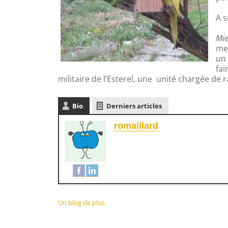
A s
Mie
me 
un 
fai
militaire de l’Esterel, une unité chargée de 
Bio
Derniers articles
romaillard
Un blog de plus