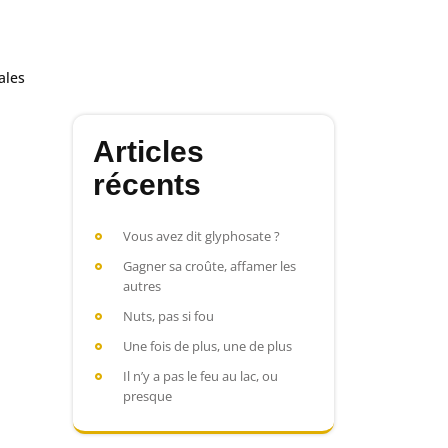
ales
Articles
récents
Vous avez dit glyphosate ?
Gagner sa croûte, affamer les
autres
Nuts, pas si fou
Une fois de plus, une de plus
Il n’y a pas le feu au lac, ou
presque