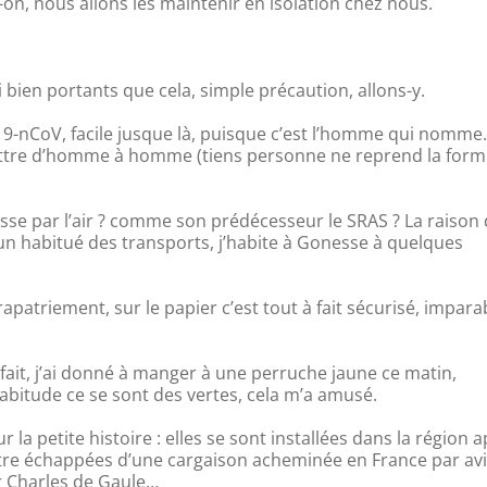
-on, nous allons les maintenir en isolation chez nous.
 bien portants que cela, simple précaution, allons-y.
19-nCoV, facile jusque là, puisque c’est l’homme qui nomme
mettre d’homme à homme (tiens personne ne reprend la form
asse par l’air ? comme son prédécesseur le SRAS ? La raison
s un habitué des transports, j’habite à Gonesse à quelques
apatriement, sur le papier c’est tout à fait sécurisé, imparabl
fait, j’ai donné à manger à une perruche jaune ce matin,
abitude ce se sont des vertes, cela m’a amusé.
r la petite histoire : elles se sont installées dans la région 
tre échappées d’une cargaison acheminée en France par av
r Charles de Gaule…