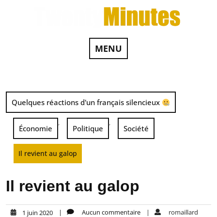
MENU
Quelques réactions d'un français silencieux
,
,
Économie
Politique
Société
Il revient au galop
Il revient au galop
|
Aucun commentaire
|
romaillard
1 juin 2020