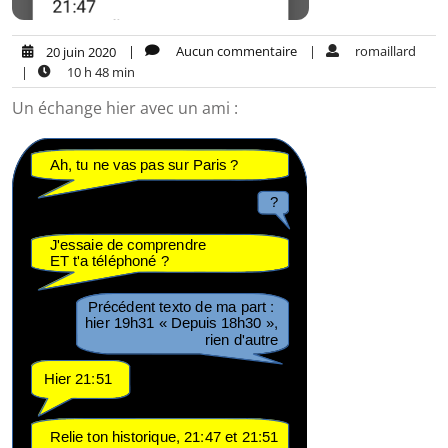
|
Aucun commentaire
|
romaillard
20 juin 2020
|
10 h 48 min
Un échange hier avec un ami :