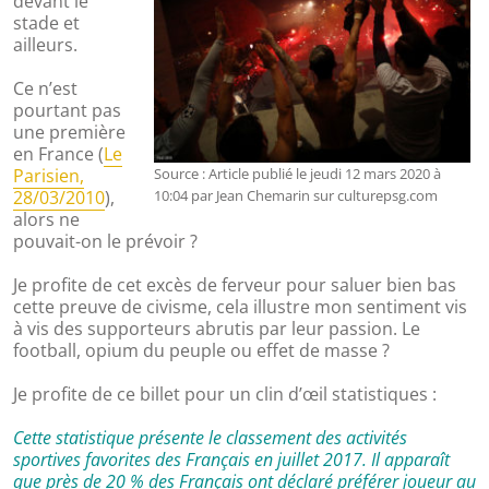
devant le
stade et
ailleurs.
Ce n’est
pourtant pas
une première
en France (
Le
Parisien,
Source : Article publié le jeudi 12 mars 2020 à
28/03/2010
),
10:04 par Jean Chemarin sur culturepsg.com
alors ne
pouvait-on le prévoir ?
Je profite de cet excès de ferveur pour saluer bien bas
cette preuve de civisme, cela illustre mon sentiment vis
à vis des supporteurs abrutis par leur passion. Le
football, opium du peuple ou effet de masse ?
Je profite de ce billet pour un clin d’œil statistiques :
Cette statistique présente le classement des activités
sportives favorites des Français en juillet 2017. Il apparaît
que près de 20 % des Français ont déclaré préférer joueur au