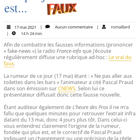
|
Aucun commentaire
|
romaillard
17 mai 2021
|
14 h 24 min
Afin de combattre les fausses informations (prononcer
« fake-news ») la radio
France-info
que j’écoute
régulièrement diffuse une rubrique ad-hoc :
Le vrai du
faux
.
La rumeur de ce jour (17 mai) étant : « Ne pas aller aux
toilettes dans les bars » l’animateur a cité Pascal Praud
dans son émission sur
CNEWS
. Selon lui ce
présentateur diffusait donc cette fausse nouvelle.
Étant auditeur également de
L’heure des Pros
il ne m’a
fallu que quelques minutes pour retrouver l’extrait infra
datant du 13 mai, donc 4 jours plus tôt. Dans celui-ci
vous entendrez clairement l’origine de la rumeur,
fondée qui plus est, et le correctif de Pascal Praud
indiquant un changement ou une précision de la règle